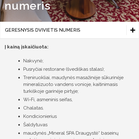
numeris
Liukso kambarys
Apartamentai
Apie kambarius
GERESNYSIS DVIVIETIS NUMERIS
VIENVIETIS KAMBARYS
Į kainą įskaičiuota:
DVIVIETIS KAMBARYS
Nakvynė;
GERESNYSIS DVIVIETIS NUMERIS
Pusryčiai restorane (švediškas stalas);
Treniruokliai, maudynės masažinėje sūkurinėje
LIUKSO KAMBARYS
mineralizuoto vandens vonioje, kaitinimasis
turkiškoje garinėje pirtyje;
APARTAMENTAI
Wi-Fi, asmeninis seifas,
APIE KAMBARIUS
Romantiškas poilsis dviems
Chalatas.
Kondicionierius
Poilsis dviems "Rožių palaima"
Sanatorinio kurortinio gydymo programa „MINI“
Šaldytuvas
maudynės „Mineral SPA Draugystė“ baseinų
Gydymo programa – „Gydymui - Viskas įskaičiuot