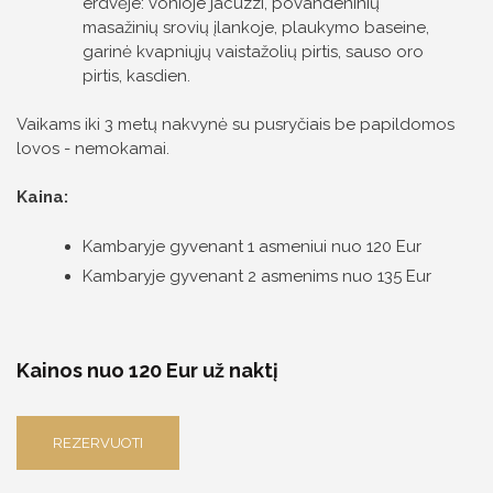
erdvėje: vonioje jacuzzi, povandeninių
Individualaus gydymo programa
masažinių srovių įlankoje, plaukymo baseine,
garinė kvapniųjų vaistažolių pirtis, sauso oro
pirtis, kasdien.
Vaikams iki 3 metų nakvynė su pusryčiais be papildomos
lovos - nemokamai.
Kaina:
Kambaryje gyvenant 1 asmeniui nuo 120 Eur
Kambaryje gyvenant 2 asmenims nuo 135 Eur
Kainos nuo 120 Eur už naktį
REZERVUOTI